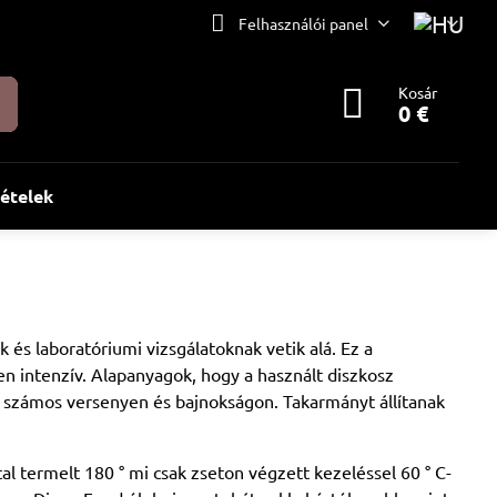
Felhasználói panel
Kosár
0 €
tételek
 és laboratóriumi vizsgálatoknak vetik alá. Ez a
en intenzív. Alapanyagok, hogy a használt diszkosz
ert számos versenyen és bajnokságon. Takarmányt állítanak
al termelt 180 ° mi csak zseton végzett kezeléssel 60 ° C-