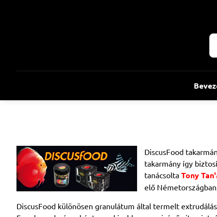
Bevez
DiscusFood takarmány 
takarmány így biztosí
tanácsolta
Tony Tan'
elő Németországban,
DiscusFood különösen granulátum által termelt extrudálássa