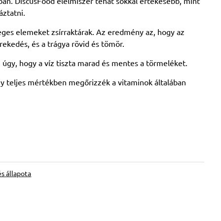
n. DiscusFood élelmiszer tehát sokkal értékesebb, mint
ztatni.
leges elemeket zsírraktárak. Az eredmény az, hogy az
rekedés, és a trágya rövid és tömör.
úgy, hogy a víz tiszta marad és mentes a törmeléket.
gy teljes mértékben megőrizzék a vitaminok általában
s állapota