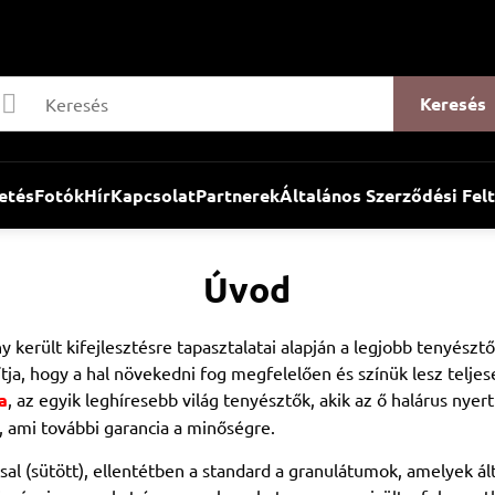
Keresés
etés
Fotók
Hír
Kapcsolat
Partnerek
Általános Szerződési Fel
Úvod
került kifejlesztésre tapasztalatai alapján a legjobb tenyésztők
tja, hogy a hal növekedni fog megfelelően és színük lesz teljes
a
, az egyik leghíresebb világ tenyésztők, akik az ő halárus ny
 ami további garancia a minőségre.
l (sütött), ellentétben a standard a granulátumok, amelyek ált