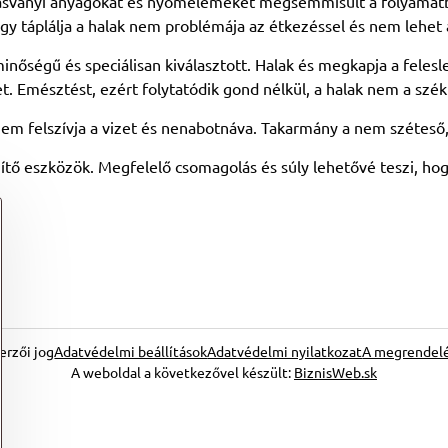
sványi anyagokat és nyomelemeket megsemmisült a folyamatba
 táplálja a halak nem problémája az étkezéssel és nem lehet á
inőségű és speciálisan kiválasztott. Halak és megkapja a feles
. Emésztést, ezért folytatódik gond nélkül, a halak nem a szék
em felszívja a vizet és nenabotnáva. Takarmány a nem széteső, 
tő eszközök. Megfelelő csomagolás és súly lehetővé teszi, ho
erzői jog
Adatvédelmi beállítások
Adatvédelmi nyilatkozat
A megrendelé
A weboldal a következővel készült:
BiznisWeb.sk