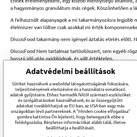
Ennek eredményeként, egy kisebb mennyiségű vitamint, á
a hagyományos granulátum más cégek. Köszönhetően a lágy
A felhasznált alapanyagok a mi takarmányozásra legjobb m
élelmiszer van töltve csak azokkal mi érték komponenseket
DiscusFood takarmány nem igényel áztatás etetés előtt. N
DiscusFood Nem tartalmaz tartósítószert, sem egyéb rögzí
hosszú idő után oxidálódnak, és vált értéktelen.
Adatvédelmi beállítások
Sütiket használunk a weboldal látogatottságának fokozására,
teljesítményének elemzésére és a használatra vonatkozó
adatok gyűjtésére. Ehhez harmadik féltől származó eszközöket
és szolgáltatásokat használhatunk, és az összegyűjtött
adatokat továbbíthatjuk az EU-ban, az USA-ban vagy más
©
2026
Sz
országokban lévő partnereknek. A "Minden cookie elfogadása"
gombra kattintva Ön kijelenti, hogy beleegyezik ebbe a
feldolgozásba. Részletes információkat alább talál, illetve
beállíthatja a beállításait.