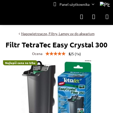
Panel użytkownika
Napowietrzacze, Filtry, Lampy uv do akwarium
Filtr TetraTec Easy Crystal 300
Ocena
5
/
5
(
1
x)
Nejlepší cena na trhu