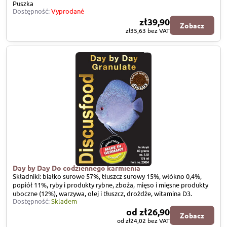
Puszka
Dostępność:
Vyprodané
zł39,90
Zobacz
zł35,63
bez VAT
Day by Day Do codziennego karmienia
Składniki: białko surowe 57%, tłuszcz surowy 15%, włókno 0,4%,
popiół 11%, ryby i produkty rybne, zboża, mięso i mięsne produkty
uboczne (12%), warzywa, olej i tłuszcz, drożdże, witamina D3.
Dostępność:
Skladem
od zł26,90
Zobacz
od zł24,02
bez VAT