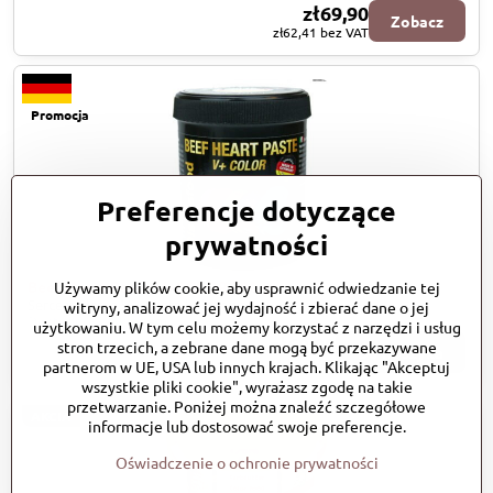
zł69,90
Zobacz
zł62,41
bez VAT
Promocja
Preferencje dotyczące
prywatności
Beef Heart Paste V+COLOR 200 gr
Używamy plików cookie, aby usprawnić odwiedzanie tej
Serce wołowe V + pasta kolorowa
witryny, analizować jej wydajność i zbierać dane o jej
Dostępność:
Skladem
użytkowaniu. W tym celu możemy korzystać z narzędzi i usług
zł69,90
stron trzecich, a zebrane dane mogą być przekazywane
Do Koszyka
zł62,41
bez VAT
partnerom w UE, USA lub innych krajach. Klikając "Akceptuj
wszystkie pliki cookie", wyrażasz zgodę na takie
przetwarzanie. Poniżej można znaleźć szczegółowe
AKCIA
informacje lub dostosować swoje preferencje.
Oświadczenie o ochronie prywatności