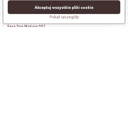
Akceptuj wszystkie pliki cookie
Pokaż szczegóły
Sera San Nature 10 l
SERA San Nature to pokarm wybarwiający bez barwników i
konserwantów dla wszystkich ryb ozdobnych żerujących na
powierzchni. Wybarwienie uzyskuje się wyłącznie dzięki naturalnym
składnikom, takim jak bogate w staksantynę glony Haematococcus i
kryl. Jednocześnie zwiększa się akceptowalność, żywotność i chęć
ryb ozdobnych do rozmnażania. Płatki zachowują swój kształt, są
odpowiednie dla wszystkich ryb ozdobnych, które poszukują
pokarmu na powierzchni i nie powodują zmętnienia wody.
Dostępność:
Vyprodané
zł173,57
Zobacz
zł160,71
bez VAT
NOVINKA