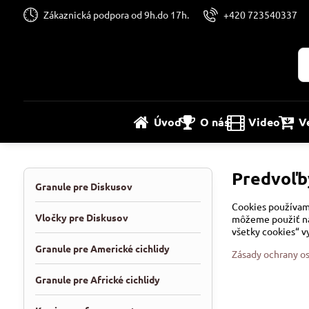
Zákaznická podpora od 9h.do 17h.
+420 723540337
Úvod
O nás
Video
V
Predvoľb
Granule pre Diskusov
Cookies používame
Vločky pre Diskusov
môžeme použiť nás
všetky cookies“ v
Granule pre Americké cichlidy
Zásady ochrany o
Granule pre Africké cichlidy