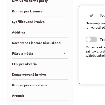
Krmivo vo forme pasty
Krmivo pre L sumce
Po
Lyofilizované krmivo
Naša webová s
funkčnosti pl
Additiva
Fu
Karanténa Fishcare Discusfood
Môžeme uklad
zážitok z pre
Filtre a média
a/alebo zdroj
CO2 pre akvária
Konzervované krmivo
Krmivo pre chovatelov
Artemia