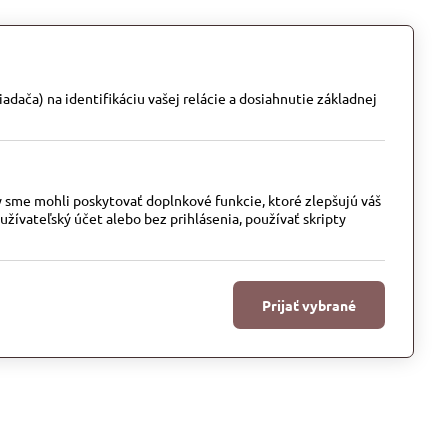
adača) na identifikáciu vašej relácie a dosiahnutie základnej
y sme mohli poskytovať doplnkové funkcie, ktoré zlepšujú váš
oužívateľský účet alebo bez prihlásenia, používať skripty
Prijať vybrané