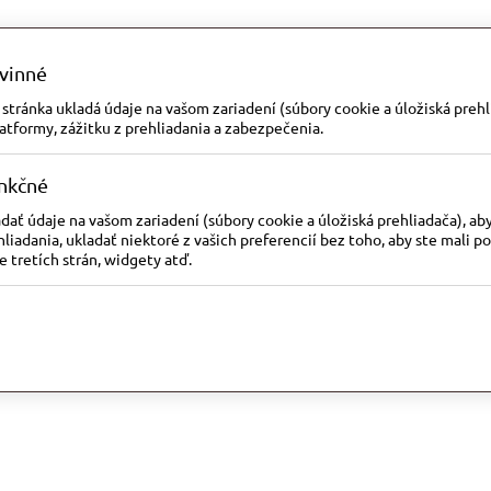
vinné
tránka ukladá údaje na vašom zariadení (súbory cookie a úložiská prehli
atformy, zážitku z prehliadania a zabezpečenia.
nkčné
ať údaje na vašom zariadení (súbory cookie a úložiská prehliadača), ab
hliadania, ukladať niektoré z vašich preferencií bez toho, aby ste mali p
e tretích strán, widgety atď.