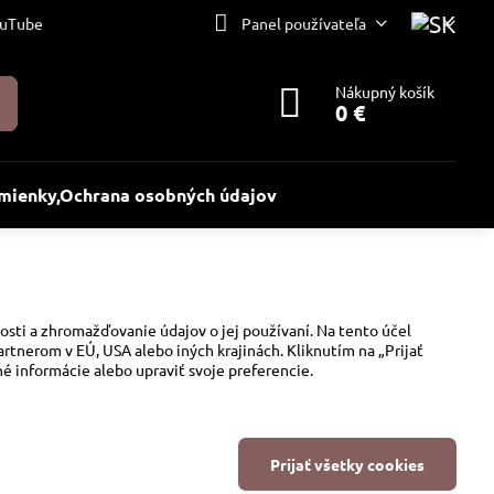
uTube
Panel používateľa
Nákupný košík
0 €
ienky,Ochrana osobných údajov
osti a zhromažďovanie údajov o jej používaní. Na tento účel
rtnerom v EÚ, USA alebo iných krajinách. Kliknutím na „Prijať
é informácie alebo upraviť svoje preferencie.
Prijať všetky cookies