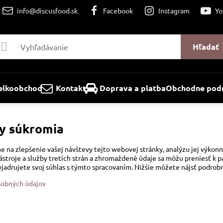
info@discusfood.sk
Facebook
Instagram
Yo
Hľadať
elkoobchod
Kontakt
Doprava a platba
Obchodne podm
y súkromia
 na zlepšenie vašej návštevy tejto webovej stránky, analýzu jej výkonn
troje a služby tretích strán a zhromaždené údaje sa môžu preniesť k pa
yjadrujete svoj súhlas s týmto spracovaním. Nižšie môžete nájsť podrobn
sobných údajov