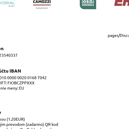
pages/Disc
ón
23540337
 účtu IBAN
010 0000 0020 0168 7042
IFT: FIOBCZPPXXX
nie meny: EU
y
kou (1.20EUR)
ým prevodom (zadarmo) QR kod