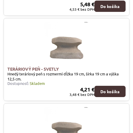
5,48 €
Do košíka
4,53 €
bez DPH
TERÁRIOVÝ PEŇ - SVETLY
Hnedý teráriový peň s rozmermi dĺžka 19 cm, šírka 19 cm a výška
12,5 cm.
Dostupnosť:
Skladem
4,21 €
Do košíka
3,48 €
bez DPH