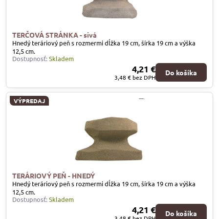
TERČOVÁ STRÁNKA - sivá
Hnedý teráriový peň s rozmermi dĺžka 19 cm, šírka 19 cm a výška
12,5 cm.
Dostupnosť:
Skladem
4,21 €
Do košíka
3,48 €
bez DPH
VÝPREDAJ
TERÁRIOVÝ PEŇ - HNEDÝ
Hnedý teráriový peň s rozmermi dĺžka 19 cm, šírka 19 cm a výška
12,5 cm.
Dostupnosť:
Skladem
4,21 €
Do košíka
3,48 €
bez DPH