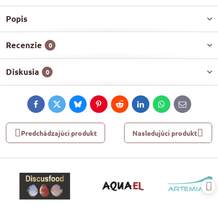
Popis
Recenzie
0
Diskusia
0
Facebook
Twitter
Bluesky
Pinterest
Reddit
LinkedIn
WhatsApp
E-
mail
Predchádzajúci produkt
Nasledujúci produkt