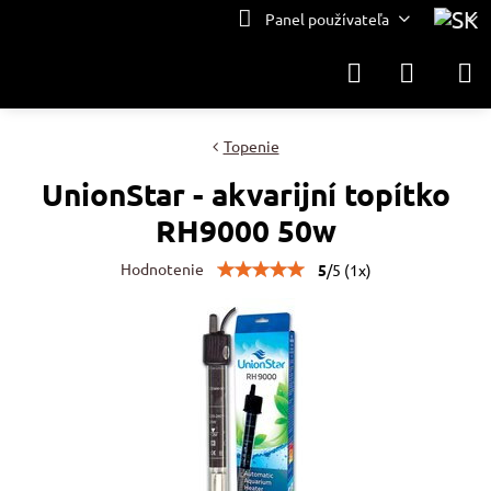
Panel používateľa
Topenie
UnionStar - akvarijní topítko
RH9000 50w
Hodnotenie
5
/
5
(
1
x)