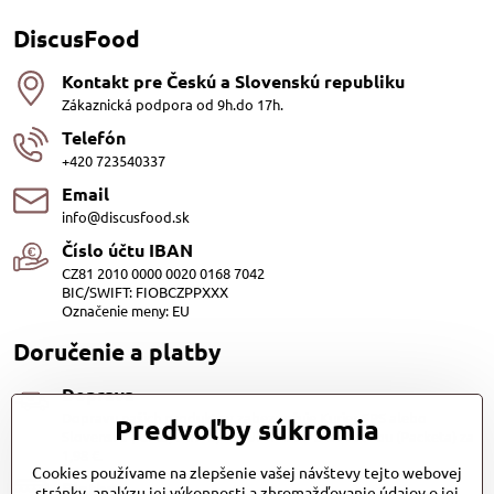
DiscusFood
Kontakt pre Českú a Slovenskú republiku
Zákaznická podpora od 9h.do 17h.
Telefón
+420 723540337
Email
info@discusfood.sk
Číslo účtu IBAN
CZ81 2010 0000 0020 0168 7042
BIC/SWIFT: FIOBCZPPXXX
Označenie meny: EU
Doručenie a platby
Doprava
Dopravu našich produktov zabezpečuje Kurier SPS alebo
Predvoľby súkromia
Slovenská pošta, cena 3,98 EUR. Alebo Zasilkovňou (Packeta) za
1,98 €.
Cookies používame na zlepšenie vašej návštevy tejto webovej
Platby
stránky, analýzu jej výkonnosti a zhromažďovanie údajov o jej