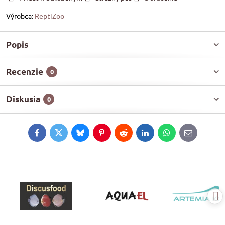
Výrobca:
ReptiZoo
Popis
Recenzie
0
Diskusia
0
Facebook
Twitter
Bluesky
Pinterest
Reddit
LinkedIn
WhatsApp
E-
mail