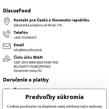
DiscusFood
Kontakt pre Českú a Slovenskú republiku
Zákaznická podpora od 9h.do 17h.
Telefón
+420 723540337
Email
info@discusfood.sk
Číslo účtu IBAN
CZ81 2010 0000 0020 0168 7042
BIC/SWIFT: FIOBCZPPXXX
Označenie meny: EU
Doručenie a platby
Doprava
Dopravu našich produktov zabezpečuje Kurier SPS alebo
Predvoľby súkromia
Slovenská pošta, cena 3,98 EUR. Alebo Zasilkovňou (Packeta) za
1,98 €.
Cookies používame na zlepšenie vašej návštevy tejto webovej