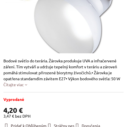
Bodové světlo do terária. Žárovka produkuje UVA a infračervené
záření. Tím vytváří a udržuje tepelný komfort v teráriu a zároveň
pomáhá stimulovat přirozené biorytmy živočichů.• Žárovka je
opatřena standarndím závitem E27• Výkon bodového světla: 50 W
Čítajte viac
Vyprodané
4,20 €
3,47 €
bez DPH
Pridať k Obľúbeným
Strážny pes
Doručenia