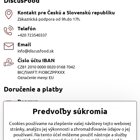
DiscusFood
Kontakt pre Českú a Slovenskú republiku
Zákaznická podpora od 9h.do 17h.
Telefón
+420 723540337
Email
info@discusfood.sk
Číslo účtu IBAN
CZ81 2010 0000 0020 0168 7042
BIC/SWIFT: FIOBCZPPXXX
Označenie meny: EU
Doručenie a platby
Doprava
Dopravu našich produktov zabezpečuje Kurier SPS alebo
Predvoľby súkromia
Slovenská pošta, cena 3,98 EUR. Alebo Zasilkovňou (Packeta) za
1,98 €.
Cookies používame na zlepšenie vašej návštevy tejto webovej
Platby
stránky, analýzu jej výkonnosti a zhromažďovanie údajov o jej
používaní. Na tento účel môžeme použiť nástroje a služby
Dobierkou (1.20EUR)
Bankovým prevodom (zadarmo) QR kod