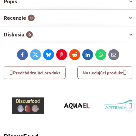
Popis
Recenzie
0
Diskusia
0
Facebook
Twitter
Bluesky
Pinterest
Reddit
LinkedIn
WhatsApp
E-
mail
Predchádzajúci produkt
Nasledujúci produkt