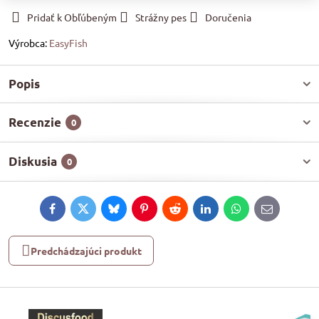
Pridať k Obľúbeným
Strážny pes
Doručenia
Výrobca:
EasyFish
Popis
Recenzie
0
Diskusia
0
Facebook
Twitter
Bluesky
Pinterest
Reddit
LinkedIn
WhatsApp
E-
mail
Predchádzajúci produkt