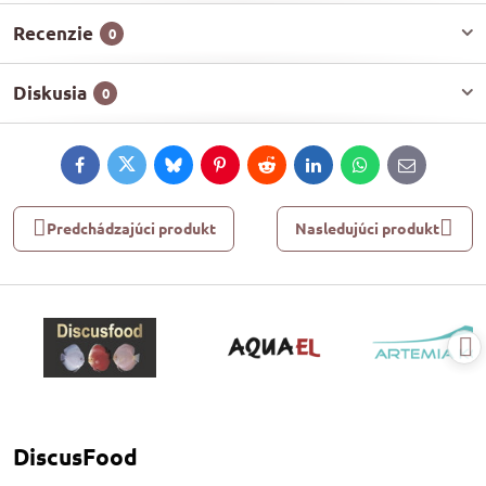
Recenzie
0
Diskusia
0
Facebook
Twitter
Bluesky
Pinterest
Reddit
LinkedIn
WhatsApp
E-
mail
Predchádzajúci produkt
Nasledujúci produkt
DiscusFood