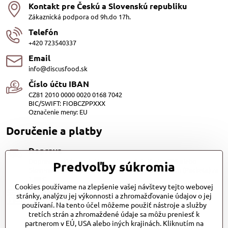
Kontakt pre Českú a Slovenskú republiku
Zákaznická podpora od 9h.do 17h.
Telefón
+420 723540337
Email
info@discusfood.sk
Číslo účtu IBAN
CZ81 2010 0000 0020 0168 7042
BIC/SWIFT: FIOBCZPPXXX
Označenie meny: EU
Doručenie a platby
Doprava
Dopravu našich produktov zabezpečuje Kurier SPS alebo
Predvoľby súkromia
Slovenská pošta, cena 3,98 EUR. Alebo Zasilkovňou (Packeta) za
1,98 €.
Cookies používame na zlepšenie vašej návštevy tejto webovej
Platby
stránky, analýzu jej výkonnosti a zhromažďovanie údajov o jej
Dobierkou (1.20EUR)
používaní. Na tento účel môžeme použiť nástroje a služby
Bankovým prevodom (zadarmo) QR kod
tretích strán a zhromaždené údaje sa môžu preniesť k
Platobnou bránou PayPal (zadarmo)
partnerom v EÚ, USA alebo iných krajinách. Kliknutím na