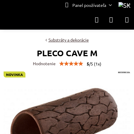
Panel používateľa
Substráty a dekorácie
PLECO CAVE M
Hodnotenie
5
/
5
(
1
x)
NOVINKA