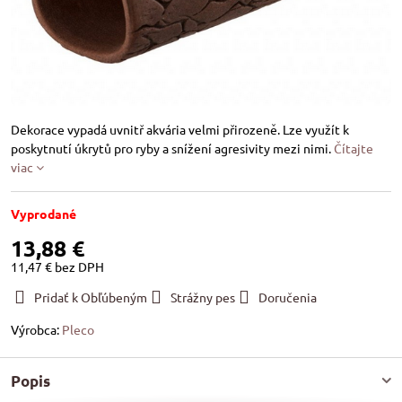
Dekorace vypadá uvnitř akvária velmi přirozeně. Lze využít k
poskytnutí úkrytů pro ryby a snížení agresivity mezi nimi.
Čítajte
viac
Vyprodané
13,88 €
11,47 €
bez DPH
Pridať k Obľúbeným
Strážny pes
Doručenia
Výrobca:
Pleco
Popis