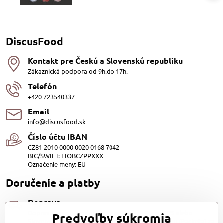
DiscusFood
Kontakt pre Českú a Slovenskú republiku
Zákaznická podpora od 9h.do 17h.
Telefón
+420 723540337
Email
info@discusfood.sk
Číslo účtu IBAN
CZ81 2010 0000 0020 0168 7042
BIC/SWIFT: FIOBCZPPXXX
Označenie meny: EU
Doručenie a platby
Doprava
Dopravu našich produktov zabezpečuje Kurier SPS alebo
Predvoľby súkromia
Slovenská pošta, cena 3,98 EUR. Alebo Zasilkovňou (Packeta) za