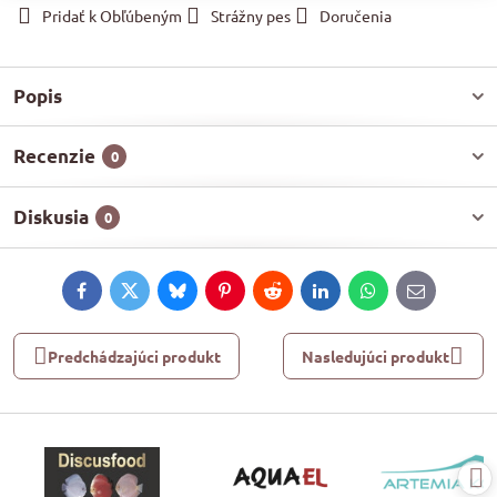
Pridať k Obľúbeným
Strážny pes
Doručenia
Popis
Recenzie
0
Diskusia
0
Facebook
Twitter
Bluesky
Pinterest
Reddit
LinkedIn
WhatsApp
E-
mail
Predchádzajúci produkt
Nasledujúci produkt