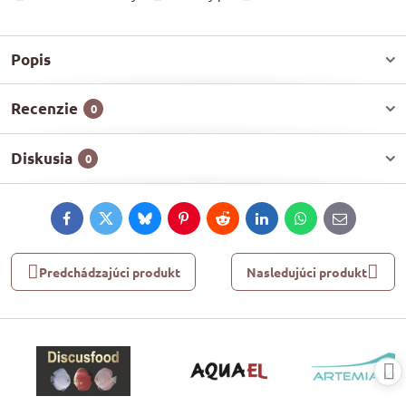
Popis
Recenzie
0
Diskusia
0
Facebook
Twitter
Bluesky
Pinterest
Reddit
LinkedIn
WhatsApp
E-
mail
Predchádzajúci produkt
Nasledujúci produkt