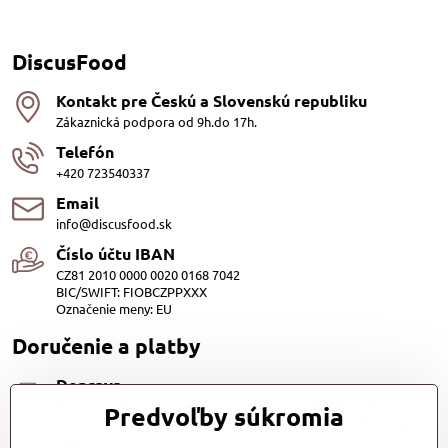
DiscusFood
Kontakt pre Českú a Slovenskú republiku
Zákaznická podpora od 9h.do 17h.
Telefón
+420 723540337
Email
info@discusfood.sk
Číslo účtu IBAN
CZ81 2010 0000 0020 0168 7042
BIC/SWIFT: FIOBCZPPXXX
Označenie meny: EU
Doručenie a platby
Doprava
Dopravu našich produktov zabezpečuje Kurier SPS alebo
Predvoľby súkromia
Slovenská pošta, cena 3,98 EUR. Alebo Zasilkovňou (Packeta) za
1,98 €.