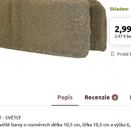
Skladem
2,99
2,47 €
b
Pridať
Popis
Recenzie
0
 - SVĚTLÝ
 světlé barvy o rozměrech délka 10,5 cm, šířka 10,5 cm a výška 6