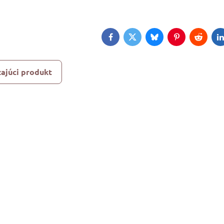
Facebook
Twitter
Bluesky
Pinterest
Reddit
L
ajúci produkt