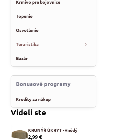
Krmivo pre bojovnice
Topenie
Osvetlenie
Teraristika
Bazár
Bonusové programy
Kredity za nákup
Videli ste
KRUNÝŘ ÚKRYT -Hnědý
2,99 €