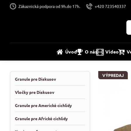
Zákaznická podpora od 9h.do 17h.
+420 723540337
Úvod
O nás
Video
V
VÝPREDAJ
Granule pre Diskusov
Vločky pre Diskusov
Granule pre Americké cichlidy
Granule pre Africké cichlidy