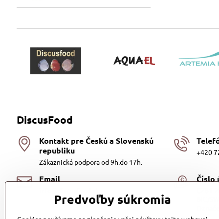
DiscusFood
Kontakt pre Českú a Slovenskú
Telef
republiku
+420 7
Zákaznická podpora od 9h.do 17h.
Email
Číslo
info@discusfood.sk
CZ81 2
Predvoľby súkromia
BIC/SW
Označe