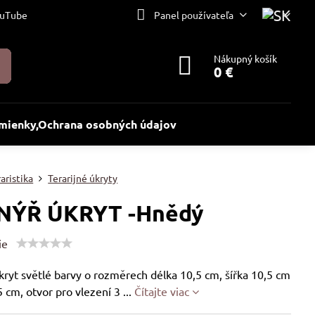
uTube
Panel používateľa
Nákupný košík
0 €
ienky,Ochrana osobných údajov
aristika
Terarijné úkryty
NÝŘ ÚKRYT -Hnědý
ie
úkryt světlé barvy o rozměrech délka 10,5 cm, šířka 10,5 cm
5 cm, otvor pro vlezení 3 ...
Čítajte viac