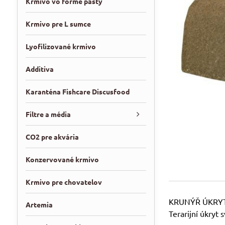
Krmivo vo forme pasty
Krmivo pre L sumce
Lyofilizované krmivo
Additiva
Karanténa Fishcare Discusfood
Filtre a média
CO2 pre akvária
Konzervované krmivo
Krmivo pre chovatelov
KRUNÝŘ ÚKRYT
Artemia
Terarijní úkryt