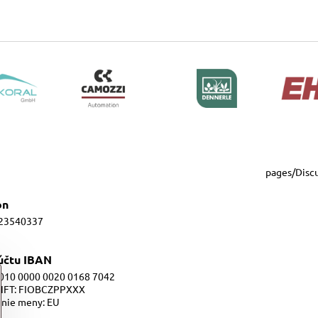
pages/Disc
ón
23540337
 účtu IBAN
010 0000 0020 0168 7042
IFT: FIOBCZPPXXX
nie meny: EU