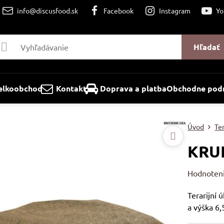
info@discusfood.sk
Facebook
Instagram
Yo
Hľadať
elkoobchod
Kontakt
Doprava a platba
Obchodne podm
Úvod
Ter
KRU
Hodnoten
Terarijní 
a výška 6,