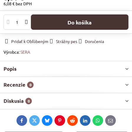
6,08 €
bez DPH
Do košíka
Pridať k Obľúbeným
Strážny pes
Doručenia
Výrobca:
SERA
Popis
Recenzie
0
Diskusia
0
Facebook
Twitter
Bluesky
Pinterest
Reddit
LinkedIn
WhatsApp
E-
mail