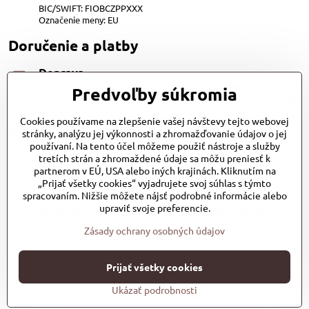
BIC/SWIFT: FIOBCZPPXXX
Označenie meny: EU
Doručenie a platby
Doprava
Dopravu našich produktov zabezpečuje Kurier SPS alebo
Predvoľby súkromia
Slovenská pošta, cena 3,98 EUR. Alebo Zasilkovňou (Packeta) za
1,98 €.
Cookies používame na zlepšenie vašej návštevy tejto webovej
Platby
stránky, analýzu jej výkonnosti a zhromažďovanie údajov o jej
používaní. Na tento účel môžeme použiť nástroje a služby
Dobierkou (1.20EUR)
Bankovým prevodom (zadarmo) QR kod
tretích strán a zhromaždené údaje sa môžu preniesť k
Platobnou bránou PayPal (zadarmo)
partnerom v EÚ, USA alebo iných krajinách. Kliknutím na
„Prijať všetky cookies“ vyjadrujete svoj súhlas s týmto
spracovaním. Nižšie môžete nájsť podrobné informácie alebo
upraviť svoje preferencie.
pages/DiscusFoodsk/127283484286336?ref=bookmarks
Zásady ochrany osobných údajov
©
2026
Copyright
Predvoľby súkromia
Prijať všetky cookies
Zásady ochrany osobných údajov
Stav objednávky
Ukázať podrobnosti
Vytvorené pomocou:
BiznisWeb.sk