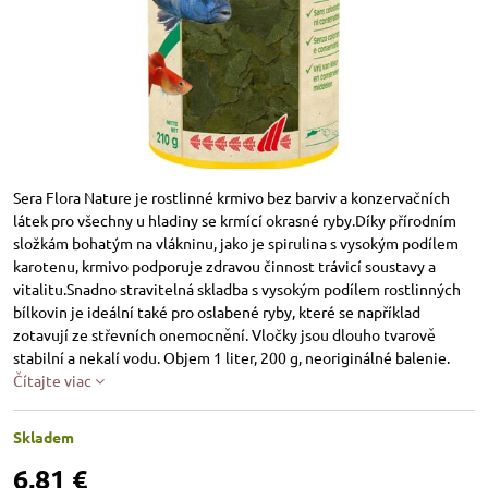
Sera Flora Nature je rostlinné krmivo bez barviv a konzervačních
látek pro všechny u hladiny se krmící okrasné ryby.Díky přírodním
složkám bohatým na vlákninu, jako je spirulina s vysokým podílem
karotenu, krmivo podporuje zdravou činnost trávicí soustavy a
vitalitu.Snadno stravitelná skladba s vysokým podílem rostlinných
bílkovin je ideální také pro oslabené ryby, které se například
zotavují ze střevních onemocnění. Vločky jsou dlouho tvarově
stabilní a nekalí vodu. Objem 1 liter, 200 g, neoriginálné balenie.
Čítajte viac
Skladem
6,81 €