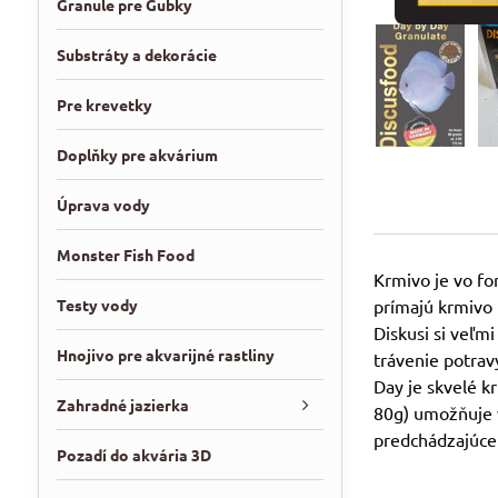
Granule pre Gubky
Substráty a dekorácie
Pre krevetky
Doplňky pre akvárium
Úprava vody
Monster Fish Food
Krmivo je vo fo
Testy vody
prímajú krmivo 
Diskusi si veľm
Hnojivo pre akvarijné rastliny
trávenie potra
Day je skvelé k
Zahradné jazierka
80g) umožňuje v
predchádzajúce
Pozadí do akvária 3D