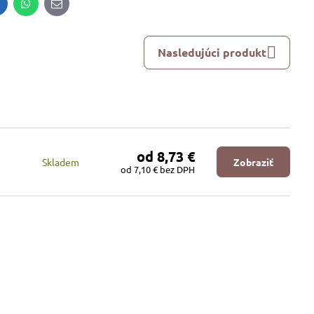
inkedIn
WhatsApp
E-
mail
Nasledujúci produkt
od 8,73 €
Skladem
Zobraziť
od 7,10 €
bez DPH