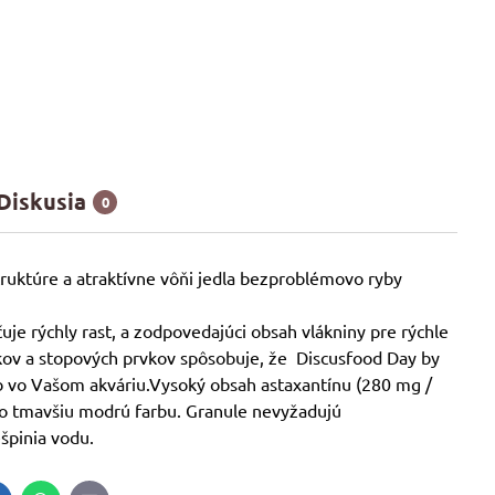
Diskusia
0
truktúre a atraktívne vôňi jedla bezproblémovo ryby
je rýchly rast, a zodpovedajúci obsah vlákniny pre rýchle
kov a stopových prvkov spôsobuje, že Discusfood Day by
ýb vo Vašom akváriu.Vysoký obsah astaxantínu (280 mg /
ko tmavšiu modrú farbu. Granule nevyžadujú
špinia vodu.