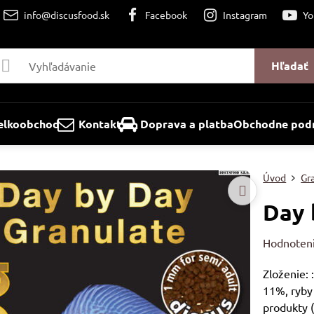
info@discusfood.sk
Facebook
Instagram
Yo
Hľadať
elkoobchod
Kontakt
Doprava a platba
Obchodne podm
Úvod
Gr
Day 
Hodnoten
Zloženie: 
11%, ryby 
produkty (