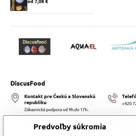
od 7,08 €
DiscusFood
Kontakt pre Českú a Slovenskú
Telef
republiku
+420 7
Zákaznická podpora od 9h.do 17h.
Email
Číslo
Predvoľby súkromia
info@discusfood.sk
CZ81 2
BIC/SW