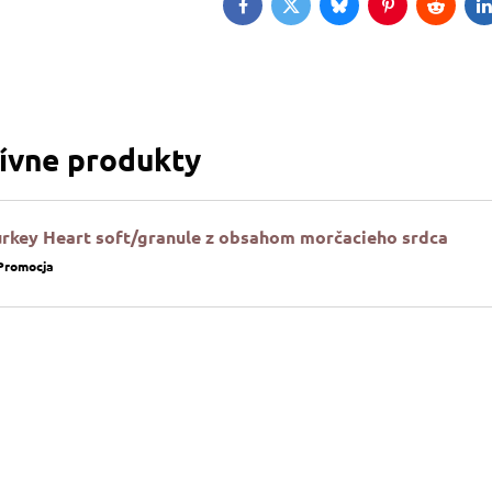
Facebook
Twitter
Bluesky
Pinterest
Reddit
L
tívne produkty
urkey Heart soft/granule z obsahom morčacieho srdca
Promocja