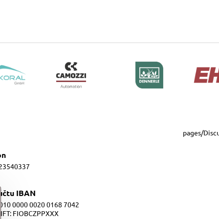
pages/Disc
ón
23540337
 účtu IBAN
010 0000 0020 0168 7042
IFT: FIOBCZPPXXX