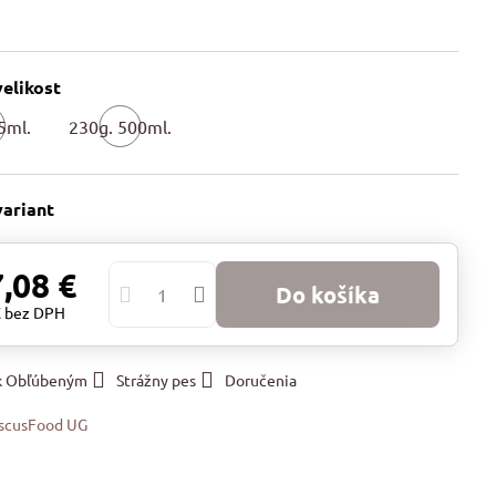
elikost
5ml.
230g. 500ml.
kladem
Skladem
variant
,08 €
Do košíka
€
bez DPH
 k Obľúbeným
Strážny pes
Doručenia
scusFood UG