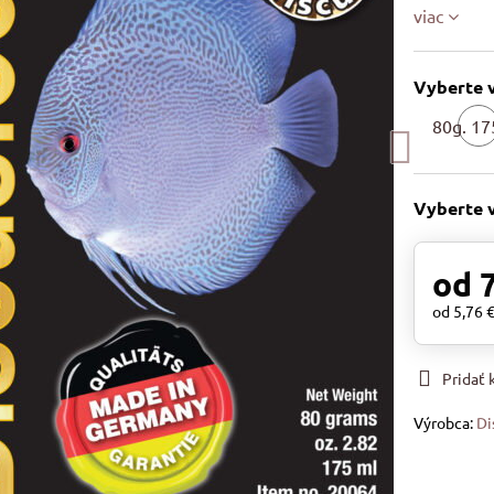
viac
Vyberte v
80g. 17
S
Vyberte 
od 7
od 5,76 
Pridať
Výrobca:
Di