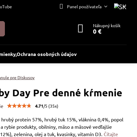
uTube
Panel používateľa
Nákupný košík
0 €
ienky,Ochrana osobných údajov
anule pre Diskusov
by Day Pre denné kŕmenie
ie
4.71
/
5
(
35
x)
: hrubý protein 57%, hrubý tuk 15%, vláknina 0,4%, popol
a rybie produkty, obilniny, mäso a mäsové vedľajšie
12%), zelenina, olej a tuk, kvasinky, vitamín D3.
Čítajte