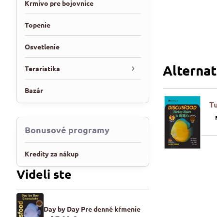
Krmivo pre bojovnice
Topenie
Osvetlenie
Alterna
Teraristika
Bazár
T
Bonusové programy
Kredity za nákup
Videli ste
Day by Day Pre denné kŕmenie