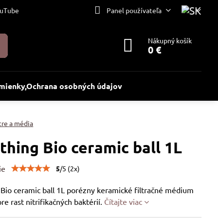
uTube
Panel používateľa
Nákupný košík
0 €
ienky,Ochrana osobných údajov
tre a média
thing Bio ceramic ball 1L
ie
5
/
5
(
2
x)
 Bio ceramic ball 1L porézny keramické filtračné médium
pre rast nitrifikačných baktérií.
Čítajte viac