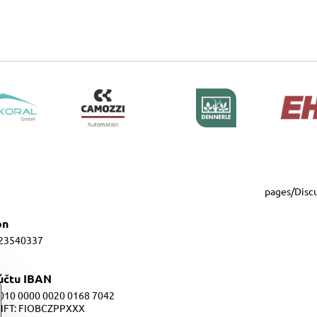
pages/Disc
ón
23540337
 účtu IBAN
010 0000 0020 0168 7042
IFT: FIOBCZPPXXX