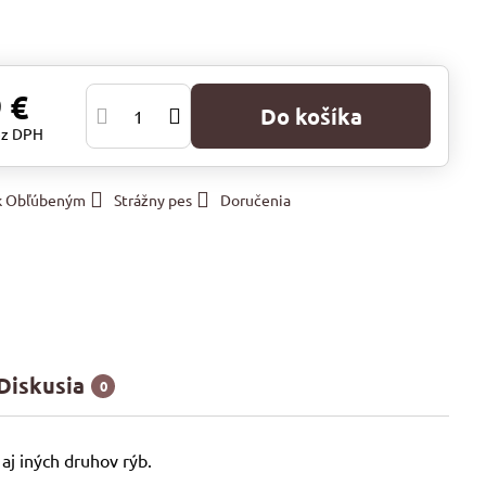
 €
Do košíka
ez DPH
 k Obľúbeným
Strážny pes
Doručenia
Diskusia
0
 aj iných druhov rýb.