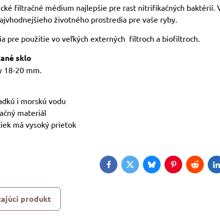
ké filtračné médium najlepšie pre rast nitrifikačných baktérií.
jvhodnejšieho životného prostredia pre vaše ryby.
ia pre použitie vo veľkých externých filtroch a biofiltroch.
ané sklo
ky 18-20 mm.
adkú i morskú vodu
tračný materiál
ičiek má vysoký prietok
Facebook
Twitter
Bluesky
Pinterest
Reddit
L
ajúci produkt