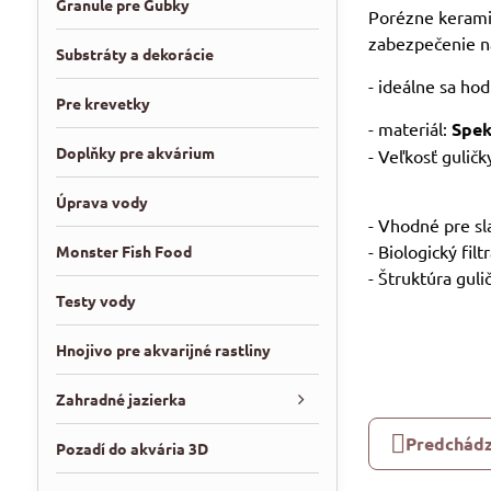
Granule pre Gubky
Porézne keramic
zabezpečenie na
Substráty a dekorácie
- ideálne sa hod
Pre krevetky
- materiál:
Spek
Doplňky pre akvárium
- Veľkosť gulič
Úprava vody
- Vhodné pre sl
- Biologický fil
Monster Fish Food
- Štruktúra gul
Testy vody
Hnojivo pre akvarijné rastliny
Zahradné jazierka
Predchádz
Pozadí do akvária 3D