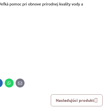
 Veľká pomoc pri obnove prírodnej kvality vody a
inkedIn
WhatsApp
E-
mail
Nasledujúci produkt