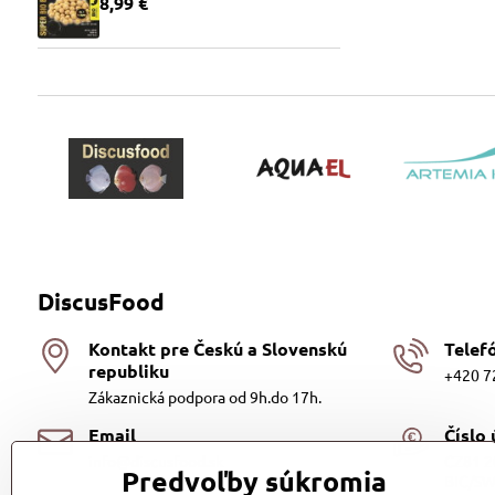
8,99 €
DiscusFood
Kontakt pre Českú a Slovenskú
Telef
republiku
+420 7
Zákaznická podpora od 9h.do 17h.
Email
Číslo
info@discusfood.sk
CZ81 2
Predvoľby súkromia
BIC/SW