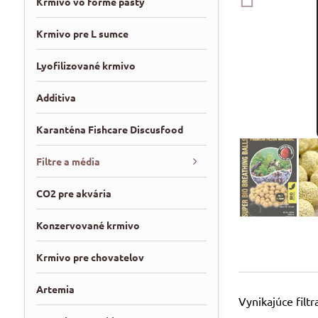
Krmivo vo forme pasty
Krmivo pre L sumce
Lyofilizované krmivo
Additiva
Karanténa Fishcare Discusfood
Filtre a média
CO2 pre akvária
Konzervované krmivo
Krmivo pre chovatelov
Artemia
Vynikajúce filt