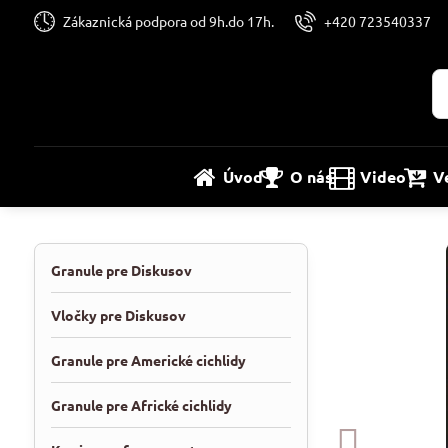
Zákaznická podpora od 9h.do 17h.
+420 723540337
Úvod
O nás
Video
V
Granule pre Diskusov
Vločky pre Diskusov
Granule pre Americké cichlidy
Granule pre Africké cichlidy