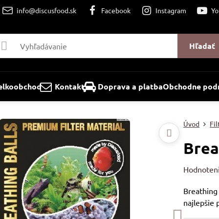
info@discusfood.sk
Facebook
Instagram
Yo
Hľadať
elkoobchod
Kontakt
Doprava a platba
Obchodne podm
Úvod
Fil
Brea
Hodnoten
Breathing
najlepšie 