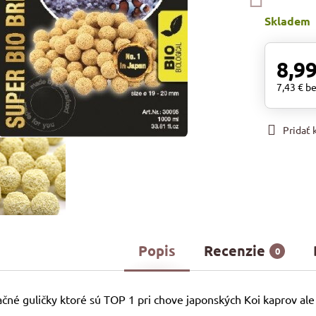
Skladem
8,99
7,43 €
b
Pridať
Popis
Recenzie
0
račné guličky ktoré sú TOP 1 pri chove japonských Koi kaprov ale