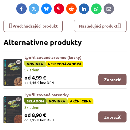
Facebook
Twitter
Bluesky
Pinterest
Reddit
LinkedIn
WhatsApp
E-
mail
Predchádzajúci produkt
Nasledujúci produkt
Alternatívne produkty
Lyofilizované artemie (kocky)
NOVINKA
NEJPRODÁVANĚJŠÍ
Skladem
od 4,99 €
Zobraziť
od 4,46 €
bez DPH
Lyofilizované patentky
SKLADOM
NOVINKA
AKČNÍ CENA
Skladem
od 8,90 €
Zobraziť
od 7,95 €
bez DPH