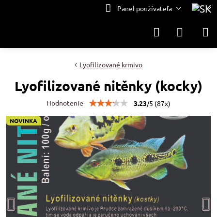
Panel používateľa
Lyofilizované krmivo
Lyofilizované nitěnky (kocky)
Hodnotenie
3.23
/
5
(
87
x)
NOVINKA