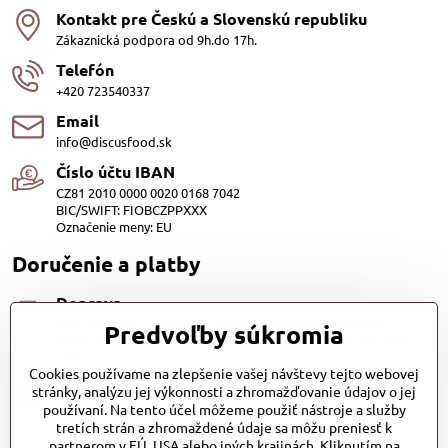
Kontakt pre Českú a Slovenskú republiku
Zákaznická podpora od 9h.do 17h.
Telefón
+420 723540337
Email
info@discusfood.sk
Číslo účtu IBAN
CZ81 2010 0000 0020 0168 7042
BIC/SWIFT: FIOBCZPPXXX
Označenie meny: EU
Doručenie a platby
Doprava
Dopravu našich produktov zabezpečuje Kurier SPS alebo
Predvoľby súkromia
Slovenská pošta, cena 3,98 EUR. Alebo Zasilkovňou (Packeta) za
1,98 €.
Cookies používame na zlepšenie vašej návštevy tejto webovej
Platby
stránky, analýzu jej výkonnosti a zhromažďovanie údajov o jej
používaní. Na tento účel môžeme použiť nástroje a služby
Dobierkou (1.20EUR)
Bankovým prevodom (zadarmo) QR kod
tretích strán a zhromaždené údaje sa môžu preniesť k
Platobnou bránou PayPal (zadarmo)
partnerom v EÚ, USA alebo iných krajinách. Kliknutím na