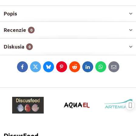
Popis
Recenzie
0
Diskusia
0
Facebook
Twitter
Bluesky
Pinterest
Reddit
LinkedIn
WhatsApp
E-
mail
DiscusFood