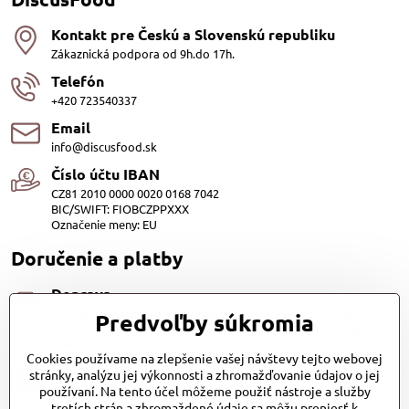
Kontakt pre Českú a Slovenskú republiku
Zákaznická podpora od 9h.do 17h.
Telefón
+420 723540337
Email
info@discusfood.sk
Číslo účtu IBAN
CZ81 2010 0000 0020 0168 7042
BIC/SWIFT: FIOBCZPPXXX
Označenie meny: EU
Doručenie a platby
Doprava
Dopravu našich produktov zabezpečuje Kurier SPS alebo
Predvoľby súkromia
Slovenská pošta, cena 3,98 EUR. Alebo Zasilkovňou (Packeta) za
1,98 €.
Cookies používame na zlepšenie vašej návštevy tejto webovej
Platby
stránky, analýzu jej výkonnosti a zhromažďovanie údajov o jej
používaní. Na tento účel môžeme použiť nástroje a služby
Dobierkou (1.20EUR)
Bankovým prevodom (zadarmo) QR kod
tretích strán a zhromaždené údaje sa môžu preniesť k