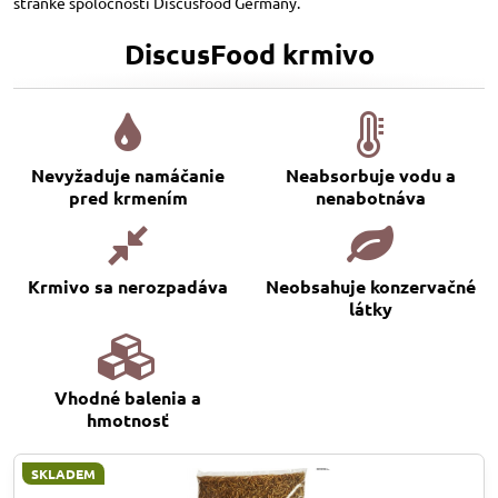
stránke spoločnosti Discusfood Germany.
DiscusFood krmivo
Nevyžaduje namáčanie
Neabsorbuje vodu a
pred krmením
nenabotnáva
Krmivo sa nerozpadáva
Neobsahuje konzervačné
látky
Vhodné balenia a
hmotnosť
SKLADEM