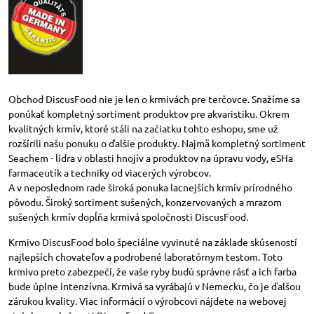
Obchod DiscusFood nie je len o krmivách pre terčovce. Snažíme sa
ponúkať kompletný sortiment produktov pre akvaristiku. Okrem
kvalitných krmív, ktoré stáli na začiatku tohto eshopu, sme už
rozšírili našu ponuku o ďalšie produkty. Najmä kompletný sortiment
Seachem - lídra v oblasti hnojív a produktov na úpravu vody, eSHa
farmaceutík a techniky od viacerých výrobcov.
A v neposlednom rade široká ponuka lacnejších krmív prírodného
pôvodu. Široký sortiment sušených, konzervovaných a mrazom
sušených krmív dopĺňa krmivá spoločnosti DiscusFood.
Krmivo DiscusFood bolo špeciálne vyvinuté na základe skúseností
najlepších chovateľov a podrobené laboratórnym testom. Toto
krmivo preto zabezpečí, že vaše ryby budú správne rásť a ich farba
bude úplne intenzívna. Krmivá sa vyrábajú v Nemecku, čo je ďalšou
zárukou kvality. Viac informácií o výrobcovi nájdete na webovej