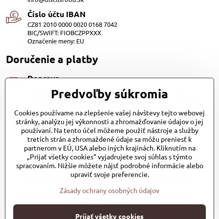
Číslo účtu IBAN
CZ81 2010 0000 0020 0168 7042
BIC/SWIFT: FIOBCZPPXXX
Označenie meny: EU
Doručenie a platby
Doprava
Dopravu našich produktov zabezpečuje Kurier SPS alebo
Predvoľby súkromia
Slovenská pošta, cena 3,98 EUR. Alebo Zasilkovňou (Packeta) za
1,98 €.
Cookies používame na zlepšenie vašej návštevy tejto webovej
Platby
stránky, analýzu jej výkonnosti a zhromažďovanie údajov o jej
používaní. Na tento účel môžeme použiť nástroje a služby
Dobierkou (1.20EUR)
Bankovým prevodom (zadarmo) QR kod
tretích strán a zhromaždené údaje sa môžu preniesť k
Platobnou bránou PayPal (zadarmo)
partnerom v EÚ, USA alebo iných krajinách. Kliknutím na
„Prijať všetky cookies“ vyjadrujete svoj súhlas s týmto
spracovaním. Nižšie môžete nájsť podrobné informácie alebo
upraviť svoje preferencie.
pages/DiscusFoodsk/127283484286336?ref=bookmarks
Zásady ochrany osobných údajov
©
2026
Copyright
Prijať všetky cookies
Predvoľby súkromia
Zásady ochrany osobných údajov