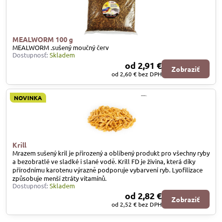
MEALWORM 100 g
MEALWORM .sušený moučný červ
Dostupnosť:
Skladem
od 2,91 €
Zobraziť
od 2,60 €
bez DPH
NOVINKA
Krill
Mrazem sušený kril je přirozený a oblíbený produkt pro všechny ryby
a bezobratlé ve sladké i slané vodě. Krill FD je živina, která díky
přírodnímu karotenu výrazně podporuje vybarvení ryb. Lyofilizace
způsobuje menší ztráty vitamínů.
Dostupnosť:
Skladem
od 2,82 €
Zobraziť
od 2,52 €
bez DPH