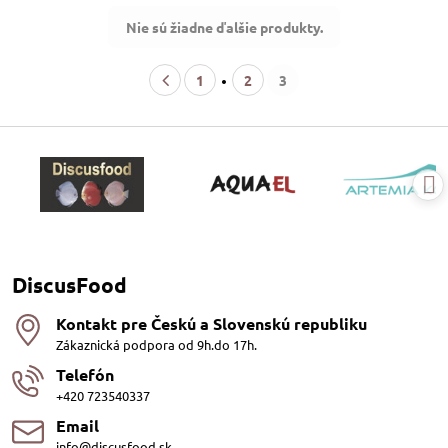
Nie sú žiadne ďalšie produkty.
1
2
3
DiscusFood
Kontakt pre Českú a Slovenskú republiku
Zákaznická podpora od 9h.do 17h.
Telefón
+420 723540337
Email
info@discusfood.sk