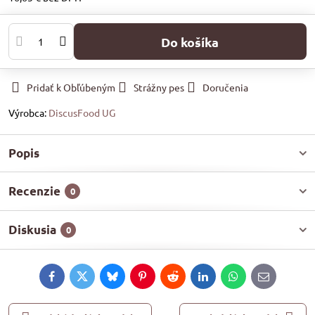
Do košíka
Pridať k Obľúbeným
Strážny pes
Doručenia
Výrobca:
DiscusFood UG
Popis
Recenzie
0
Diskusia
0
Facebook
Twitter
Bluesky
Pinterest
Reddit
LinkedIn
WhatsApp
E-
mail