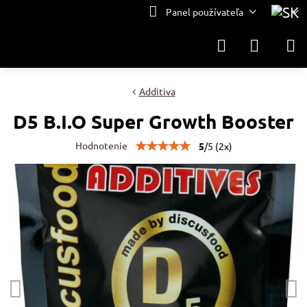
Panel používateľa
Additiva
D5 B.I.O Super Growth Booster
Hodnotenie
5
/
5
(
2
x)