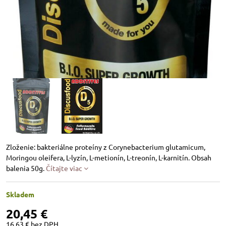
Zloženie: bakteriálne proteíny z Corynebacterium glutamicum,
Moringou oleifera, L-lyzín, L-metionín, L-treonín, L-karnitín. Obsah
balenia 50g.
Čítajte viac
Skladem
20,45 €
16,63 €
bez DPH