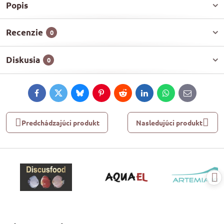
Popis
Recenzie
0
Diskusia
0
Facebook
Twitter
Bluesky
Pinterest
Reddit
LinkedIn
WhatsApp
E-
mail
Predchádzajúci produkt
Nasledujúci produkt