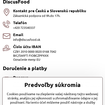
DiscusFood
Kontakt pre Českú a Slovenskú republiku
Zákaznická podpora od 9h.do 17h.
Telefón
+420 723540337
Email
info@discusfood.sk
Číslo účtu IBAN
CZ81 2010 0000 0020 0168 7042
BIC/SWIFT: FIOBCZPPXXX
Označenie meny: EU
Doručenie a platby
Doprava
Dopravu našich produktov zabezpečuje Kurier SPS alebo
Predvoľby súkromia
Slovenská pošta, cena 3,98 EUR. Alebo Zasilkovňou (Packeta) za
1,98 €.
Cookies používame na zlepšenie vašej návštevy tejto webovej
Platby
stránky, analýzu jej výkonnosti a zhromažďovanie údajov o jej
používaní. Na tento účel môžeme použiť nástroje a služby
Dobierkou (1.20EUR)